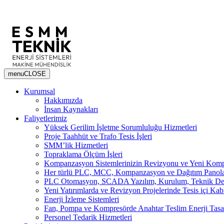
menu
CLOSE
Kurumsal
Hakkımızda
İnsan Kaynakları
Faliyetlerimiz
Yüksek Gerilim İşletme Sorumluluğu Hizmetleri
Proje Taahhüt ve Trafo Tesis İşleri
SMM’lik Hizmetleri
Topraklama Ölçüm İşleri
Kompanzasyon Sistemlerinizin Revizyonu ve Yeni Kompa
Her türlü PLC, MCC, Kompanzasyon ve Dağıtım Panoları 
PLC Otomasyon, SCADA Yazılım, Kurulum, Teknik Dest
Yeni Yatırımlarda ve Revizyon Projelerinde Tesis içi Ka
Enerji İzleme Sistemleri
Fan, Pompa ve Kompresörde Anahtar Teslim Enerji Tasarr
Personel Tedarik Hizmetleri