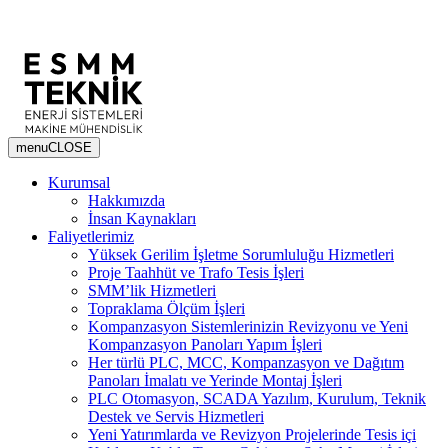
menu
CLOSE
Kurumsal
Hakkımızda
İnsan Kaynakları
Faliyetlerimiz
Yüksek Gerilim İşletme Sorumluluğu Hizmetleri
Proje Taahhüt ve Trafo Tesis İşleri
SMM’lik Hizmetleri
Topraklama Ölçüm İşleri
Kompanzasyon Sistemlerinizin Revizyonu ve Yeni
Kompanzasyon Panoları Yapım İşleri
Her türlü PLC, MCC, Kompanzasyon ve Dağıtım
Panoları İmalatı ve Yerinde Montaj İşleri
PLC Otomasyon, SCADA Yazılım, Kurulum, Teknik
Destek ve Servis Hizmetleri
Yeni Yatırımlarda ve Revizyon Projelerinde Tesis içi