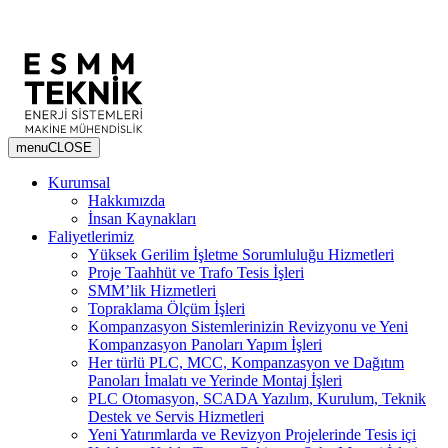
menu
CLOSE
Kurumsal
Hakkımızda
İnsan Kaynakları
Faliyetlerimiz
Yüksek Gerilim İşletme Sorumluluğu Hizmetleri
Proje Taahhüt ve Trafo Tesis İşleri
SMM’lik Hizmetleri
Topraklama Ölçüm İşleri
Kompanzasyon Sistemlerinizin Revizyonu ve Yeni
Kompanzasyon Panoları Yapım İşleri
Her türlü PLC, MCC, Kompanzasyon ve Dağıtım
Panoları İmalatı ve Yerinde Montaj İşleri
PLC Otomasyon, SCADA Yazılım, Kurulum, Teknik
Destek ve Servis Hizmetleri
Yeni Yatırımlarda ve Revizyon Projelerinde Tesis içi